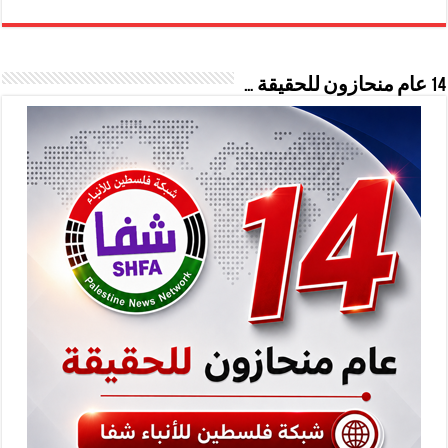
14 عام منحازون للحقيقة …