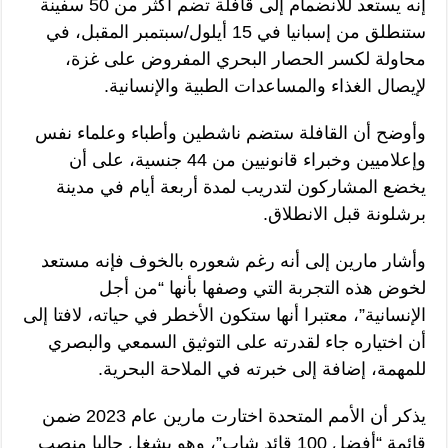
إنه يستعد للانضمام إلى قافلة تضم أكثر من 50 سفينة
ستنطلق من إسبانيا في 15 أيلول/سبتمبر المقبل، في
محاولة لكسر الحصار البحري المفروض على غزة،
لإيصال الغذاء والمساعدات الطبية والإنسانية.
وأوضح أن القافلة ستضم ناشطين وأطباء وعلماء نفس
وإعلاميين وخبراء قانونيين من 44 جنسية، على أن
يخضع المشاركون لتدريب لمدة أربعة أيام في مدينة
برشلونة قبل الانطلاق.
وأشار مارين إلى أنه رغم شعوره بالخوف فإنه مستعد
لخوض هذه التجربة التي وصفها بأنها “من أجل
الإنسانية”، معتبرا أنها ستكون الأخطر في حياته، لافتا إلى
أن اختياره جاء لقدرته على التوثيق السمعي والبصري
للمهمة، إضافة إلى خبرته في الملاحة البحرية.
يذكر أن الأمم المتحدة اختارت مارين عام 2023 ضمن
قائمة “أفضل 100 قائد شاب”، وهو يشغل حاليا منصب