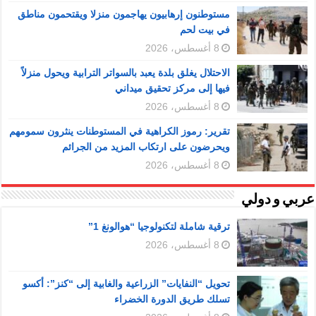
مستوطنون إرهابيون يهاجمون منزلا ويقتحمون مناطق
في بيت لحم
8 أغسطس، 2026
الاحتلال يغلق بلدة يعبد بالسواتر الترابية ويحول منزلاً
فيها إلى مركز تحقيق ميداني
8 أغسطس، 2026
تقرير: رموز الكراهية في المستوطنات ينثرون سمومهم
ويحرضون على ارتكاب المزيد من الجرائم
8 أغسطس، 2026
عربي و دولي
ترقية شاملة لتكنولوجيا “هوالونغ 1”
8 أغسطس، 2026
تحويل “النفايات” الزراعية والغابية إلى “كنز”: أكسو
تسلك طريق الدورة الخضراء