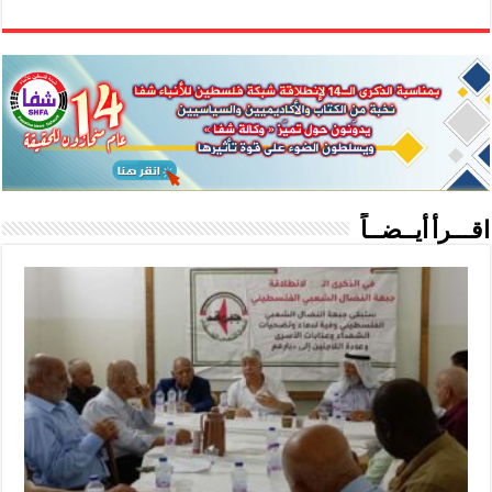
اقـــرأ أيــضــاً