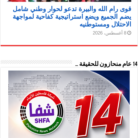
قوى رام الله والبيرة تدعو لحوار وطني شامل
يضم الجميع ويضع استراتيجية كفاحية لمواجهة
الاحتلال ومستوطنيه
8 أغسطس، 2026
14 عام منحازون للحقيقة …