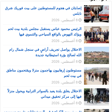
إصابتان في هجوم للمستوطنين على بيت فوريك شرق
نابلس
8 أغسطس، 2026
الرئيس محمود عباس يستقبل مجلس بلدية بيت لحم
ويؤكد النهوض بالواقع السياحي والتنموي فيها
8 أغسطس، 2026
الاحتلال يواصل تجريف أراضٍ في سنجل شمال رام
الله لصالح بؤرة استيطانية جديدة
8 أغسطس، 2026
مستوطنون إرهابيون يهاجمون منزلا ويقتحمون مناطق
في بيت لحم
8 أغسطس، 2026
الاحتلال يغلق بلدة يعبد بالسواتر الترابية ويحول منزلاً
فيها إلى مركز تحقيق ميداني
8 أغسطس، 2026
تقرير: رموز الكراهية في المستوطنات ينثرون سمومهم