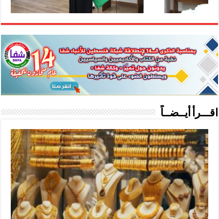
اقـــرأ أيــضــاً