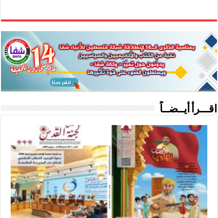
اقـــرأ أيــضــاً