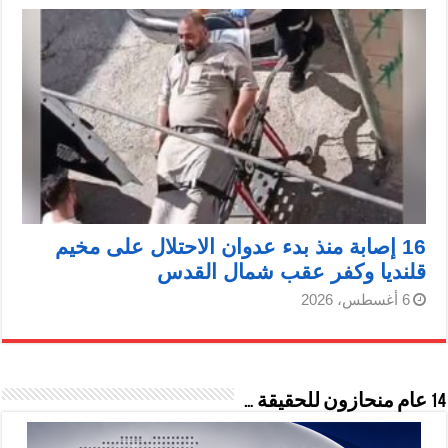
16 إصابة منذ بدء عدوان الاحتلال على مخيم
قلنديا وكفر عقب شمال القدس
6 أغسطس، 2026
14 عام منحازون للحقيقة …