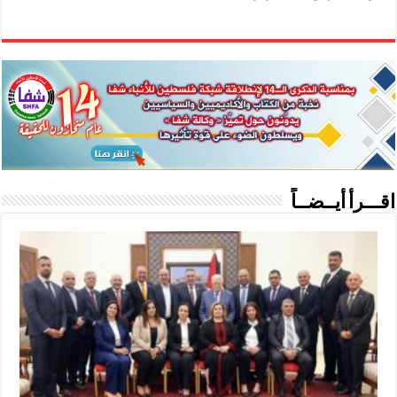
اقـــرأ أيــضــاً