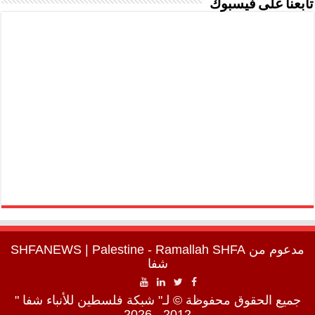
تابعنا على فيسبوك
مدعوم من
SHFA
| Palestine - Ramallah
SHFANEWS
شفا
جميع الحقوق محفوظة © لـ" شبكة فلسطين للأنباء شفا "
2012 - 2026