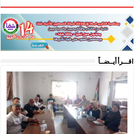
اقـــرأ أيــضــاً