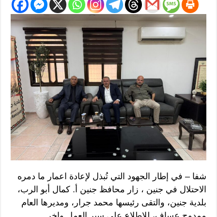
شفا – في إطار الجهود التي تُبذل لإعادة اعمار ما دمره
الاحتلال في جنين ، زار محافظ جنين أ. كمال أبو الرب،
بلدية جنين، والتقى رئيسها محمد جرار، ومديرها العام
ممدوح عساف، للاطلاع على سير العمل واخر