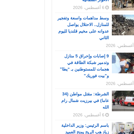
6 أغسطس، 2026
وسط مداهمات واسعة وتفجير
للمنازل.. الاحتلال يواصل
عدوانه على مخيم قلنديا لليوم
الثاني
9 إصابات وإحراق 5 منازل
وتدمير شبكة الطاقة في
هجمات للمستوطنين بـ “يطا”
و”بيت فوريك”
الشرطة: مقتل مواطن (34
عاما) في بيرزيت شمال رام
الله
6 أغسطس، 2026
باسم الرئيس: وزير الداخلية
زياد هب الريح يمنح العميد