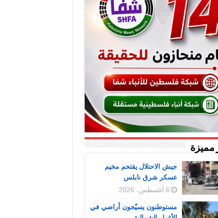
 مميزة
جيش الاحتلال يقتحم مخيم
عسكر شرق نابلس
6 أغسطس، 2026
مستوطنون يسيّجون أراضي في
الأغوار الشمالية