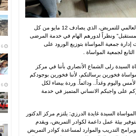
شفا – د. وسيم وني ، احتفاءً باليوم العالمي للتمريض، الذي يصادف 12 مايو من كل
ستقبل” ونظراً لدورهم الهام في خدمة المرضى
 إدارة جمعية المواساة بتوزيع الورود على
6 أغسطس، 2026
تابع لجمعية المواساة .
 السيدة رلى الشماع الأنصاري بأننا في مركز
المواساة فخورين برسالتكم، لأننا فخورين بوجودكم
أمس واليوم وغداً.. ودائماً. وردة بيضاء لكل
6 أغسطس، 2026
م على واجبكم الانساني المتميز في خدمة
مواساة السيدة غايدة الدرزي: يلتزم مركز الدكتور
 بتوفير بيئة عمل داعمة لكوادر التمريض، ويقدم
رامج التدريب والموارد لمساعدة كوادر التمريض