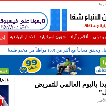
صل بنا
و دولي
أقلام و آراء
شؤون اسرائيلية
الاخبار الرياضية
أخب
دانياً مع أكثر من (60) مواطناً من مخيم قلنديا
14 عام منحازون للحقيقة …
ا باليوم العالمي للتمريض
ل”
لأخبار