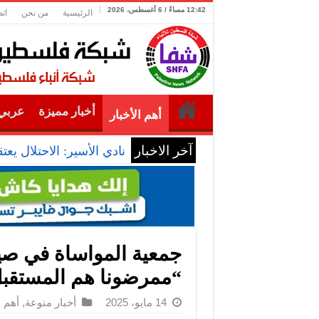
12:42 مساءً / 6 أغسطس، 2026
الرئيسية
من نحن
ات
أخبار مميزة
عربي 
أهم الأخبار
آخر الاخبار
نادي الأسير: الاحتلال يعتقل ويحقق مي
جمعية المواساة في صيد
“ممرضونا هم المستقب
14 مايو، 2025
أخبار منوعة
,
أهم ا