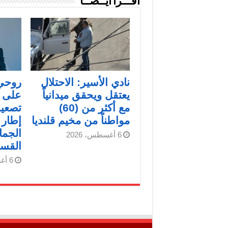
اقـــرأ أيــضــاً
نادي الأسير: الاحتلال
روحي 
يعتقل ويحقق ميدانياً
على م
مع أكثر من (60)
تصعيد
مواطناً من مخيم قلنديا
إطار 
الجما
6 أغسطس، 2026
القس
6 أغسطس، 2026