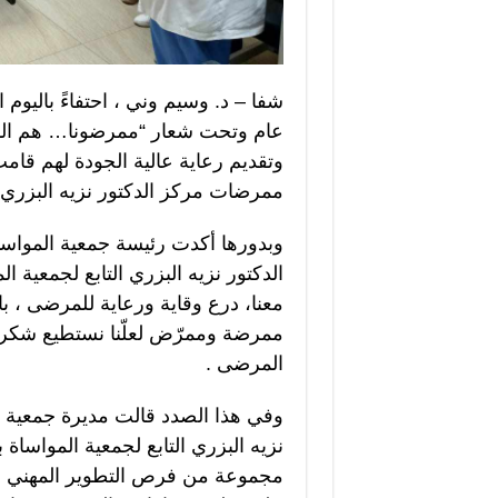
عام وتحت شعار “ممرضونا… هم الم
وتقديم رعاية عالية الجودة لهم قامت
ممرضات مركز الدكتور نزيه البزري ال
وبدورها أكدت رئيسة جمعية المواساة
الدكتور نزيه البزري التابع لجمعية 
معنا، درع وقاية ورعاية للمرضى ، بال
ممرضة وممرّض لعلّنا نستطيع شكرك
المرضى .
وفي هذا الصدد قالت مديرة جمعية ال
نزيه البزري التابع لجمعية المواساة
مجموعة من فرص التطوير المهني وب