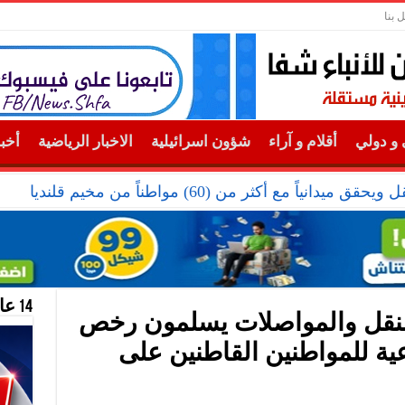
 بنا
و دولي
أقلام و آراء
شؤون اسرائيلية
الاخبار الرياضية
أخب
دانياً مع أكثر من (60) مواطناً من مخيم قلنديا
14 عام منحازون للحقيقة …
لنقل والمواصلات يسلمون رخص
عية للمواطنين القاطنين على