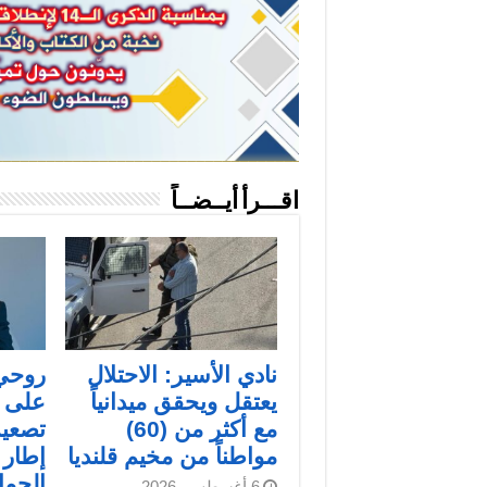
اقـــرأ أيــضــاً
نادي الأسير: الاحتلال
روحي 
يعتقل ويحقق ميدانياً
على م
مع أكثر من (60)
تصعيد
مواطناً من مخيم قلنديا
إطار 
الجما
6 أغسطس، 2026