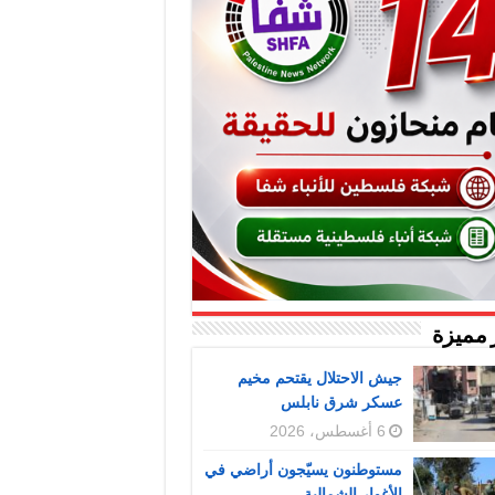
 مميزة
جيش الاحتلال يقتحم مخيم
عسكر شرق نابلس
6 أغسطس، 2026
مستوطنون يسيّجون أراضي في
الأغوار الشمالية