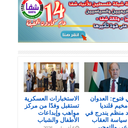
فتوح: العدوان
الاستخبارات العسكرية
خيم قلنديا
تستقبل وفدًا من مركز
 منظم يندرج في
مواهب وإبداعات
سياسة العقاب
الأطفال والشباب
عي والتهجير
6 أغسطس، 2026