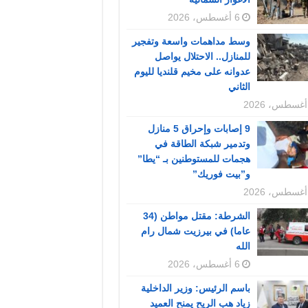
6 أغسطس، 2026
وسط مداهمات واسعة وتفجير
للمنازل.. الاحتلال يواصل
عدوانه على مخيم قلنديا لليوم
الثاني
9 إصابات وإحراق 5 منازل
وتدمير شبكة الطاقة في
هجمات للمستوطنين بـ “يطا”
و”بيت فوريك”
الشرطة: مقتل مواطن (34
عاما) في بيرزيت شمال رام
الله
6 أغسطس، 2026
باسم الرئيس: وزير الداخلية
زياد هب الريح يمنح العميد