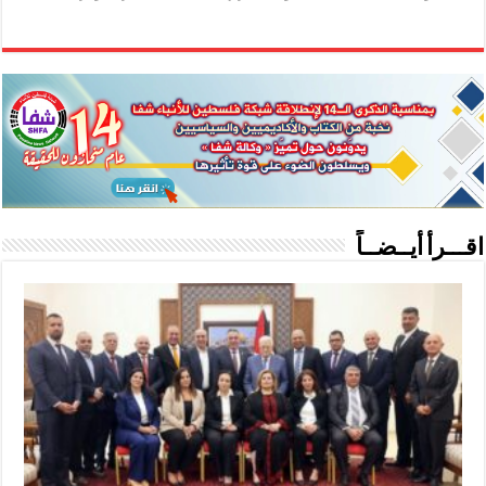
اقـــرأ أيــضــاً