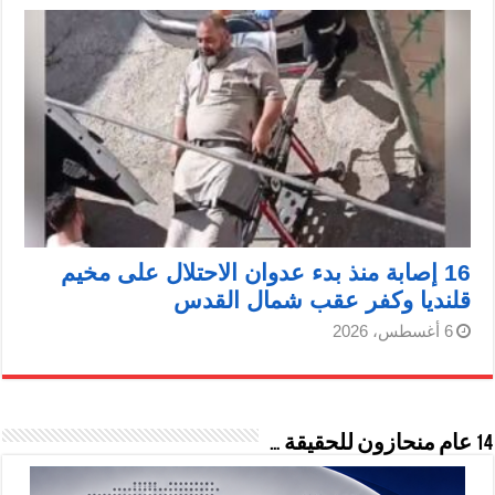
16 إصابة منذ بدء عدوان الاحتلال على مخيم
قلنديا وكفر عقب شمال القدس
6 أغسطس، 2026
14 عام منحازون للحقيقة …