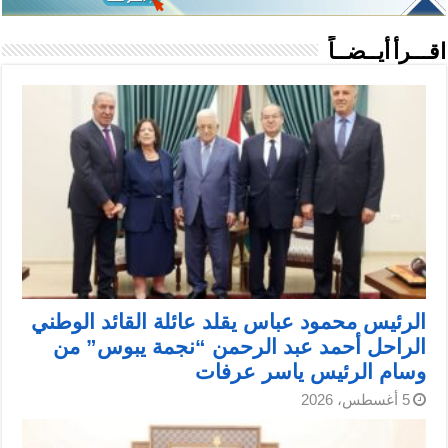
اقـــرأ أيــضــاً
الرئيس محمود عباس يقلد عائلة القائد الوطني
الراحل أحمد عبد الرحمن “نجمة يبوس” من
وسام الرئيس ياسر عرفات
5 أغسطس، 2026