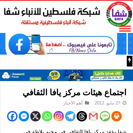
باسم الرئيس: وزير الداخلية زياد هب الريح يمنح العميد جيسون 
اجتماع هيئات مركز يافا الثقافي
27 مايو، 2012
أهم الأخبار
شفا -عقد مركز يافا الثقافي في مخيم بلاطة في