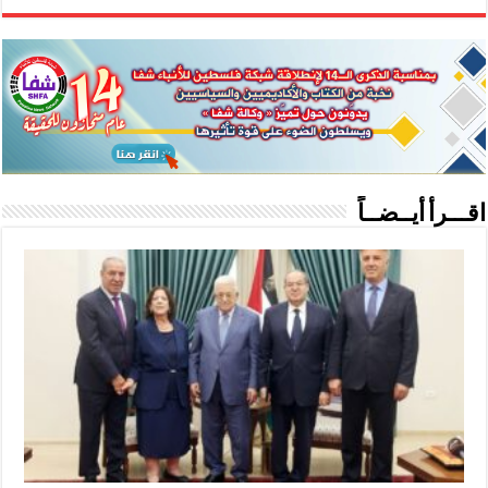
اقـــرأ أيــضــاً