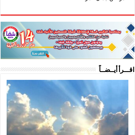
اقـــرأ أيــضــاً