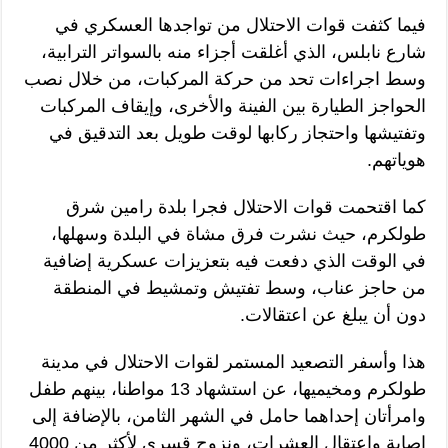
فيما كثفت قوات الاحتلال من تواجدها العسكري في
شارع نابلس، الذي أغلقت أجزاء منه بالسواتر الترابية،
وسط اجراءات تحد من حركة المركبات، من خلال نصب
الحواجز الطيارة بين الفينة والأخرى، وإيقاف المركبات
وتفتيشها واحتجاز ركابها لوقت طويل بعد التدقيق في
هوياتهم.
كما اقتحمت قوات الاحتلال فجرا بلدة رامين شرق
طولكرم، حيث نشرت فرق مشاة في البلدة وسهلها،
في الوقت الذي دفعت فيه بتعزيزات عسكرية إضافية
من حاجز عناب، وسط تفتيش وتمشيط في المنطقة
دون أن يبلغ عن اعتقالات.
هذا وأسفر التصعيد المستمر لقوات الاحتلال في مدينة
طولكرم ومخيميها، عن استشهاد 13 مواطنا، بينهم طفل
وامرأتان إحداهما حامل في الشهر الثامن، بالإضافة إلى
إصابة واعتقال العشرات، ونزوح قسري لأكثر من 4000