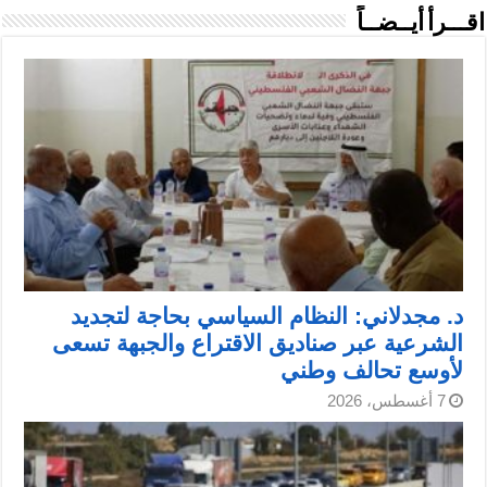
اقـــرأ أيــضــاً
د. مجدلاني: النظام السياسي بحاجة لتجديد
الشرعية عبر صناديق الاقتراع والجبهة تسعى
لأوسع تحالف وطني
7 أغسطس، 2026