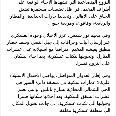
النزوح المتصاعدة التي تشهدها الأحياء الواقعة على
أطراف المخيم، في ظل تضييقات مستمرة تضيق
الخناق على الأهالي، وتحديدا حارات الحدايدة، والمطار،
والربايعة، وقاقون، ومربعة حنون.
وفي مخيم نور شمس، عزز الاحتلال وجوده العسكري
عبر إرسال آليات وجرافات إلى جبل النصر، وسط حصار
مطبق يعيشه المخيم، مترافقا مع استيلائه على عشرات
المنازل، وتحويلها لثكنات عسكرية، بعد اجباء السكان
على النزوح قسرا.
وفي إطار العدوان المتواصل، يواصل الاحتلال الاستيلاء
على10 عمارات سكنية في منطقة دائرة السير في
الحي الشمالي المحاذية لشارع نابلس، والتي تضم
عشرات الشقق السكنية، بعد إخلائها سكانها قسرا،
وحولتها الى ثكنات عسكرية، الى جانب تحويل المكان
الى منطقة عسكرية مغلقة.