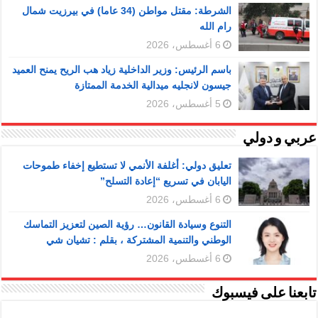
الشرطة: مقتل مواطن (34 عاما) في بيرزيت شمال
رام الله
6 أغسطس، 2026
باسم الرئيس: وزير الداخلية زياد هب الريح يمنح العميد
جيسون لانجليه ميدالية الخدمة الممتازة
5 أغسطس، 2026
عربي و دولي
تعليق دولي: أغلفة الأنمي لا تستطيع إخفاء طموحات
اليابان في تسريع “إعادة التسلح”
6 أغسطس، 2026
التنوع وسيادة القانون… رؤية الصين لتعزيز التماسك
الوطني والتنمية المشتركة ، بقلم : تشيان شي
6 أغسطس، 2026
تابعنا على فيسبوك