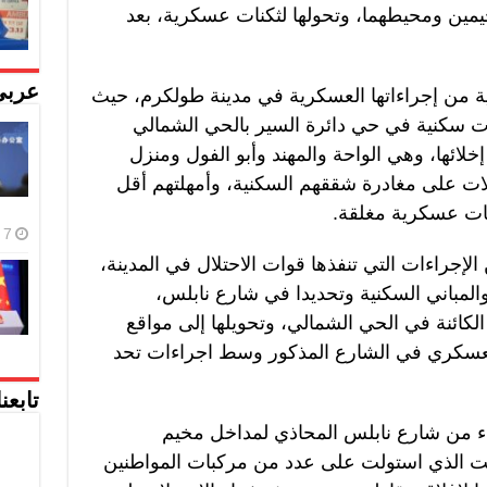
خيمين ومحيطهما، وتحولها لثكنات عسكرية، بعد
عربي
ية من إجراءاتها العسكرية في مدينة طولكرم، حيث
 سكنية في حي دائرة السير بالحي الشمالي
خلائها، وهي الواحة والمهند وأبو الفول ومنزل
ات على مغادرة شققهم السكنية، وأمهلتهم أقل
كنات عسكرية مغلقة.
7 أغسطس، 2026
إجراءات التي تنفذها قوات الاحتلال في المدينة،
والمباني السكنية وتحديدا في شارع نابلس،
الكائنة في الحي الشمالي، وتحويلها إلى مواقع
لعسكري في الشارع المذكور وسط اجراءات تحد
تابعن
اء من شارع نابلس المحاذي لمداخل مخيم
وقت الذي استولت على عدد من مركبات المواطنين