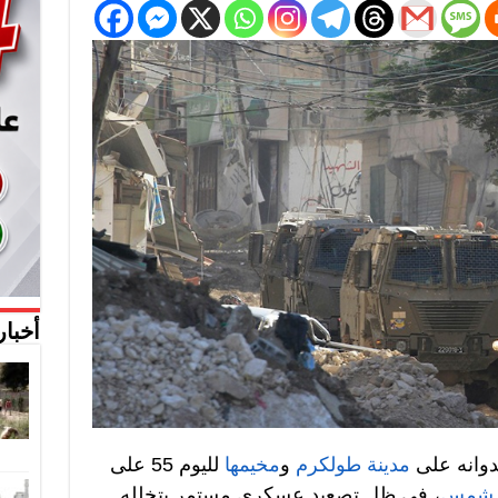
أخبار
دوانه على
مدينة طولكرم
و
مخيمها
لليوم 55 على
ر شمس
، في ظل تصعيد عسكري مستمر يتخلله