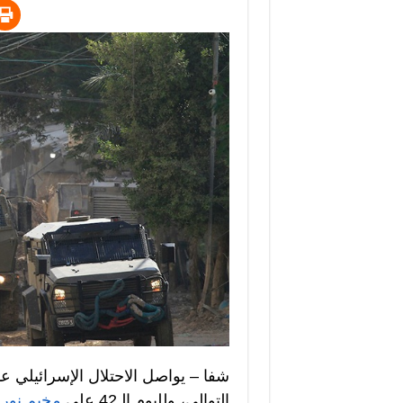
شفا – يواصل الاحتلال الإسرائيلي ع
التوالي، ولليوم الـ42 على
مخيم نو