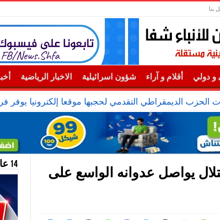
 بنا
و دولي
أقلام و آراء
شؤون اسرائيلية
الاخبار الرياضية
أخب
ت الحزب الديمقراطي التقدمي لحجبها موقعا إلكترونيا يوفر ف
14 عام منحازون للحقيقة …
جيش الاحتلال يواصل عدوانه الواسع على