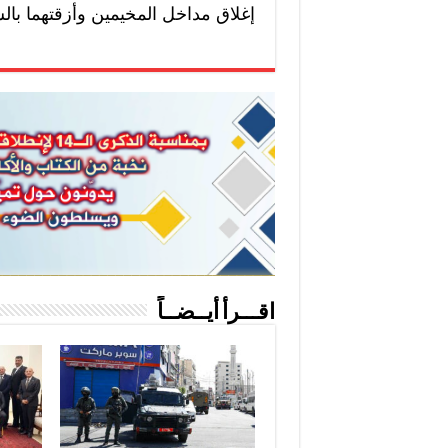
إغلاق مداخل المخيمين وأزقتهما بالسو
اقـــرأ أيــضــاً