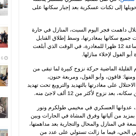
تحويلها إلى ثكنات عسكرية بعد إجبار سكانها على
لال داهمت فجر اليوم السبت، المنازل في حارة
جميع سكانها بمغادرتها، وسط إطلاق القنابل
الصوتية لترويعهم، وأمهلتهم حتى الساعة 12 ظهرا للمغادرة، في الوقت الذي أبلغت
بو الفول لإخلاء منازلها.
6 أغسطس، 2026
القليلة الماضية حركة نزوح كبيرة لما تبقى من
منها: قاقون، وأبو الفول، ومربعة حنون،
لاحتلال على مغادرتها بالتهديد والترويع تحت تهديد
عد نزوح لأكثر من 12 ألف لاجئ منه.
، عدوانها العسكري في مخيمي طولكرم ونور
 من آلياتها وفرق المشاة في الحارات وبين
عة في المنازل والمحال والتجارية بعد مداهمتها،
ص الحي، فيما ما زالت تستولي على عدد من