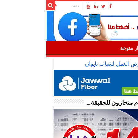
ار منوعة
رص العمل لشباب تايوان