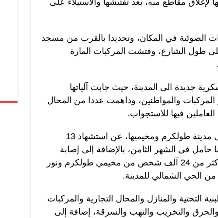
ا لإغلاق مقاطع منه، بعد تفتيشها والاستيلاء على
ات الضوئية في المكان، وتحديدا بالقرب من مسجد
ى طول الشارع، وفتشت المركبات المارة
ية جديدة الى المدينة، حيث جابت آلياتها
 المركبات والمواطنين، وداهمت عددا من المحال
لعاملين فيها للاستجواب.
وأسفر عدوان الاحتلال المستمر على مدينة طولكرم ومخيميها، عن استشهاد 13
ا حامل في الشهر الثامن، بالإضافة إلى إصابة
واعتقال العشرات، ونزوح قسري لأكثر من 24 آلف شخص من مخيمي طولكرم ونور
ن الحي الشمالي للمدينة.
نية التحتية والمنازل والمحال التجارية والمركبات
الحرق والتخريب والنهب والسرقة، إضافة إلى