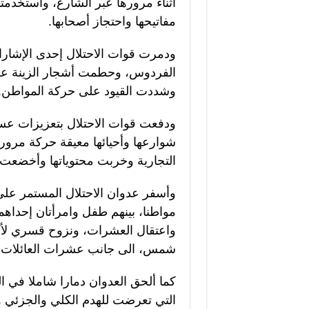
أثناء مرورها عبر الشارع، واستخدمته
مفاتيحها واحتجاز أصحابها.
ودمرت قوات الاحتلال إحدى الإشار
الفردوس، وحطمت أشجار الزينة عل
وشددت القيود على حركة المواطن.
ودفعت قوات الاحتلال بتعزيزات عسكر
شوارعها وأحيائها معيقة حركة مرور
التجارية وخربت محتوياتها وأخضعت ا
مواطنا، بينهم طفل وامرأتان إحداهم
شمس، الى جانب عشرات العائلات م
كما ألحق العدوان دمارا شاملا في الب
التي تعرضت للهدم الكلي والجزئي و