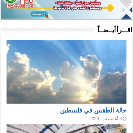
اقـــرأ أيــضــاً
حالة الطقس في فلسطين
6 أغسطس، 2026