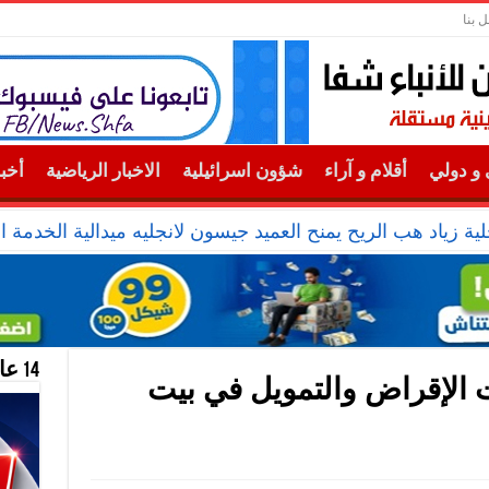
ل بنا
و دولي
أقلام و آراء
شؤون اسرائيلية
الاخبار الرياضية
أخب
ية زياد هب الريح يمنح العميد جيسون لانجليه ميدالية الخدمة ال
14 عام منحازون للحقيقة …
الإقراض والتمويل في بيت