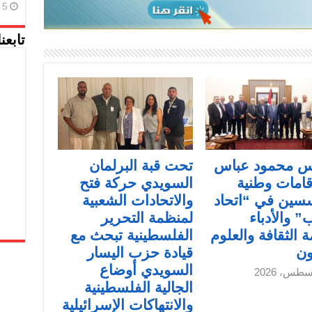
5 أغسطس، 2026
تابعن
يس محمود عباس
تحت قبة البرلمان
قامات وطنية
السويدي حركة فتح
سين في “اتحاد
والاتحادات الشعبية
” والأدباء
لمنظمة التحرير
 الثقافة والعلوم
الفلسطينية تبحث مع
ون
قيادة حزب اليسار
السويدي أوضاع
الجالية الفلسطينية
والانتهاكات الإسرائيلية