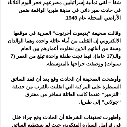
شفا – لقي ثمانية إسرائيليين مصرعهم فجر اليوم الثلاثاء
في حادث سير ذاتي في مدينة طبريا الواقعة ضمن
الأراضي المحتلة عام 1948.
وقالت صحيفة “يديعوت أحرنوت” العبرية في موقعها
الالكتروني إن القتلى من أبناء عائلة واحدة وهما الوالدان
وستة من أبنائهم الذين تتفاوت أعمارهم بين العام
والـ(17 عاما)، فيما نجت طفلة واحدة تبلغ من العمر (7
سنوات) ووصفت جراحها بالمتوسطة.
وأوضحت الصحيفة أن الحادث وقع بعد أن فقد السائق
السيطرة على المركبة التي انقلبت بالقرب من حديقة
“التزمير” عندما كانت العائلة تسافر من مفترق
“جولاني” إلى طبريا.
وأظهرت تحقيقات الشرطة أن الحادث وقع جراء خلل
في فرامل السيارة المنكوبة، حيث لم يستطيع السائق