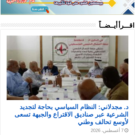
اقـــرأ أيــضــاً
د. مجدلاني: النظام السياسي بحاجة لتجديد
الشرعية عبر صناديق الاقتراع والجبهة تسعى
لأوسع تحالف وطني
7 أغسطس، 2026