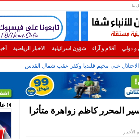
 بنا
و دولي
أقلام و آراء
شؤون اسرائيلية
الاخبار الرياضية
أخب
14 عام منحازون للحقيقة …
سير المحرر كاظم زواهرة متأثرا
 الأخبار