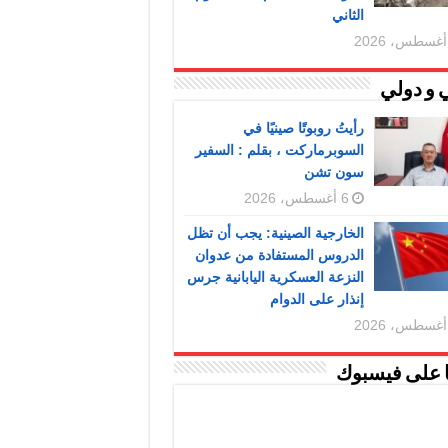
الثاني
 و دولي
رأيتُ روبوتًا صينيًا في
السوبرماركت ، بقلم : السفير
سون تشن
6 أغسطس، 2026
الخارجية الصينية: يجب أن تظل
الدروس المستفادة من عدوان
النزعة العسكرية اليابانية جرس
إنذار على الدوام
ا على فيسبوك