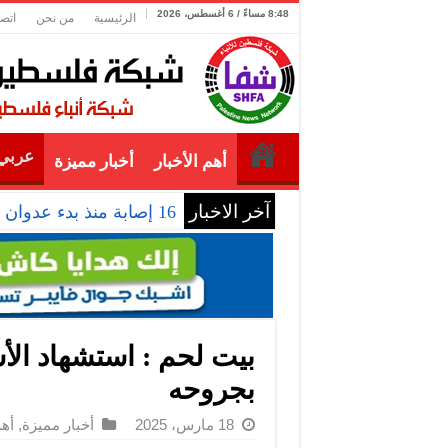
8:48 مساءً / 6 أغسطس، 2026
الرئيسية
من نحن
اتصل
عربي 
أهم الأخبار
أخبار مميزة
آخر الاخبار
16 إصابة منذ بدء عدوان الاحتلال على مخيم قلنديا وكفر عقب شمال القدس
بيت لحم : استشهاد الأ
بجروحه
18 مارس، 2025
أخبار مميزة
,
أهم