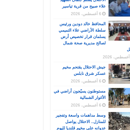
علاء صبيح من قرية تياسير
6 أغسطس، 2026
المحافظ خالد دودين ورئيس
سلطة الأراضي علاء التميمي
يسلمان قرار تخصيص أرض
لصالح مديرية صحة شمال
ل
جيش الاحتلال يقتحم مخيم
عسكر شرق نابلس
6 أغسطس، 2026
مستوطنون يسيّجون أراضي في
الأغوار الشمالية
6 أغسطس، 2026
وسط مداهمات واسعة وتفجير
للمنازل.. الاحتلال يواصل
عدوانه على مخيم قلنديا لليوم