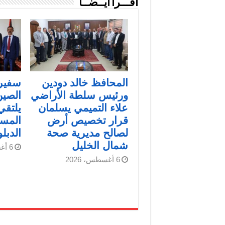
اقـــرأ أيــضــاً
المحافظ خالد دودين
سفير
ورئيس سلطة الأراضي
الصين
علاء التميمي يسلمان
يلتقي
قرار تخصيص أرض
المس
لصالح مديرية صحة
الدبل
شمال الخليل
6 أغسطس، 2026
6 أغسطس، 2026