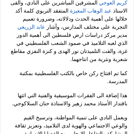
كريم العوجي
المشرفين المباشرين على النادي، والقى
الاستاذ
عبد الوهاب المعيزة
المتفقد التربوي كلمة أكد
خلالها على أهمية الحدث ودلالاته، وضرورة تعميم
التجربة على مختلف المدارس، وأشار
عابد الزريعي
مدير مركز دراسات ارض فلسطين الى أهمية الدور
الذي لعبه التلاميذ في صمود الشعب الفلسطيني في
غزة، والقت التلميذتان نور الهدى و كنزة النفزي مقاطع
شعرية ونثرية من انتاجهما.
كما تم افتتاح ركن خاص بالكتب الفلسطينية بمكتبة
المدرسة.
هذا إضافة الى الفقرات الموسيقية والفنية التي اثثها
باقتدار الأستاذ محمد زهير والاستاذة حنان السلاكوجي.
ويعمل النادي على تنمية المواطنة، وترسيخ القيم
والوعي الاجتماعي والهوية لدى التلاميذ، وتعزيز ثقافة
المشاركة والتفاعل الإيجابي مع القضايا الانسانية