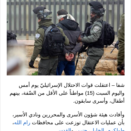
شفا – اعتقلت قوات الاحتلال الإسرائيليّ يوم أمس
واليوم السبت (15) مواطناً على الأقل من الضّفة، بينهم
أطفال، وأسرى سابقون.
وأفادت هيئة شؤون الأسرى والمحررين ونادي الأسير،
بأن عمليات الاعتقال توزعت على محافظات
رام الله
،
طولكرم
،
الخليل
،
جنين
، و
القدس
.