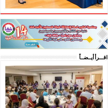
اقـــرأ أيــضــاً