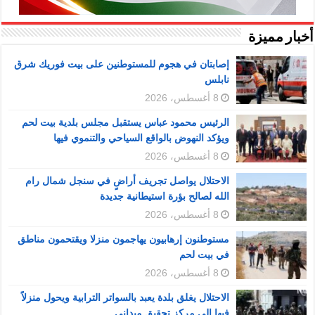
أخبار مميزة
إصابتان في هجوم للمستوطنين على بيت فوريك شرق
نابلس
8 أغسطس، 2026
الرئيس محمود عباس يستقبل مجلس بلدية بيت لحم
ويؤكد النهوض بالواقع السياحي والتنموي فيها
8 أغسطس، 2026
الاحتلال يواصل تجريف أراضٍ في سنجل شمال رام
الله لصالح بؤرة استيطانية جديدة
8 أغسطس، 2026
مستوطنون إرهابيون يهاجمون منزلا ويقتحمون مناطق
في بيت لحم
8 أغسطس، 2026
الاحتلال يغلق بلدة يعبد بالسواتر الترابية ويحول منزلاً
فيها إلى مركز تحقيق ميداني