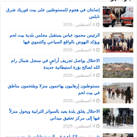
إصابتان في هجوم للمستوطنين على بيت فوريك شرق
نابلس
8 أغسطس، 2026
الرئيس محمود عباس يستقبل مجلس بلدية بيت لحم
ويؤكد النهوض بالواقع السياحي والتنموي فيها
8 أغسطس، 2026
الاحتلال يواصل تجريف أراضٍ في سنجل شمال رام
الله لصالح بؤرة استيطانية جديدة
8 أغسطس، 2026
مستوطنون إرهابيون يهاجمون منزلا ويقتحمون مناطق
في بيت لحم
8 أغسطس، 2026
الاحتلال يغلق بلدة يعبد بالسواتر الترابية ويحول منزلاً
فيها إلى مركز تحقيق ميداني
8 أغسطس، 2026
تقرير: رموز الكراهية في المستوطنات ينثرون سمومهم