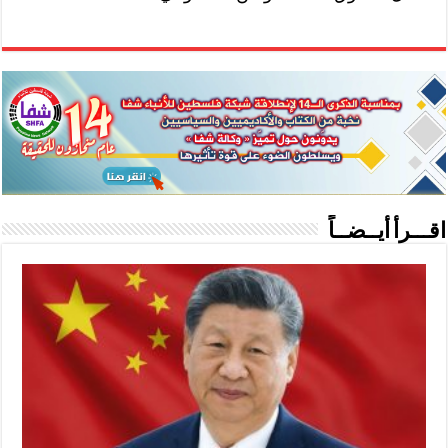
اقـــرأ أيــضــاً