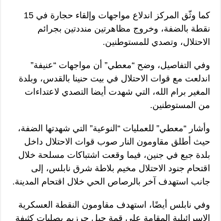
كما وثّق المركز اندلاع مواجهات وإلقاء حجارة في 15
نقطة بالضفة، وخروج مظاهرتين منددتين بجرائم
الاحتلال، وتصدي للمستوطنين.
وفي التفاصيل، وضح “معطي” أن مواجهات “عنيفة”
اندلعت مع قوات الاحتلال في بيت حنينا بالقدس، وبلدة
المغير برام الله، التي شهدت أيضا التصدي لاعتداءات
من المستوطنين.
وأشار “معطي” للعمليات “النوعية” التي شهدتها الضفة،
حيث أطلق مقاومون النار صوب قوات الاحتلال داخل
بلدة جبع في جنين، فيما وقعت اشتباكات مسلحة خلال
اقتحام جنود الاحتلال مخيم بلاطة شرق نابلس، إلى
جانب استهدف آخر بالرصاص الحي خلال اقتحام المدينة.
وفي نابلس أيضًا، استهدف مقاومون النقطة العسكرية
الإسرائيلية المقامة على قمة جبل جرزيم بصليات كثيفة