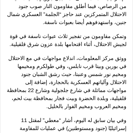
من الرصاص، فيما أطلق مقاومون النار صوب جنود
الاحتلال المتمركزين عند حاجز “الجلمة” العسكري شمال
جنين، واستهدفوهم أيضا بعبوات ناسفة.
وتمكن مقاومون من تفجير ثلاث عبوات ناسفة في قوة
لجيش الاحتلال، أثناء اقتحامها بلدة عزون شرق قلقيلية.
ووثق مركز المعلومات، اندلاع مواجهات في مع الاحتلال
في بورين وبيتا قرب نابلس، وفي طولكرم ومخيمها
ومخيم نور شمس وعنبتا، حيث رشق الشبان جنود
الاحتلال وآلياتهم العسكرية بالحجارة، إضافة إلى
مواجهات مماثلة في شارع جلجولية وشارع 22 بمحافظة
قلقيلية، وبلدة الخضرة وبيت فجار بمحافظة بيت لحم،
ومخيم العروب ومخيم الفوار بالخليل.
وفي بيان سابق له اليوم، أشار “معطي” لمقتل 11
إسرائيليًا (جنود ومستوطنين) في عمليات للمقاومة