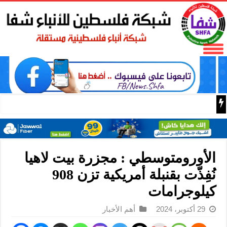
مع اقتراب الإعصار “دولفين”.. الصين تفعّل الإنذار الأحمر
الأورومتوسطي : مجزرة بيت لاهيا
نُفِذّت بقنبلة أمريكية تزن 908
كيلوجرامات
29 أكتوبر، 2024
أهم الأخبار