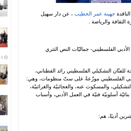
الناقدة
جهينة عمر الخطيب
، عن دار سهيل
الثقافة والرياضة .
 الأدبي الفلسطيني- جماليّات النص النثري
6 أغسطس، 2026
ه لوحة للفنّان التشكيلي الفلسطيني رائد القطناني،
الأدبي الفلسطيني موزّعةً على ستّ منظومات، وهي:
لتشكيلي، والمسكوت عنه، والعجائبيّة والغرائبيّة،
نائيّة أسلوبيّة فنيّة في العمل الأدبي، وأسباب
رين أديبًا، هم: