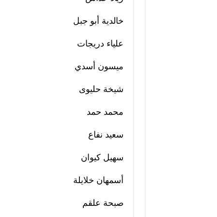
خالدية أبو جبل
علياء دريجات
ميسون أسدي
شيخة حليوى
محمد حمد
سعيد نفاع
سهيل كيوان
أسمهان خلايلة
صبحة علقم