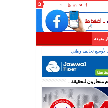
ار منوعة
عى لأوسع تحالف وطني