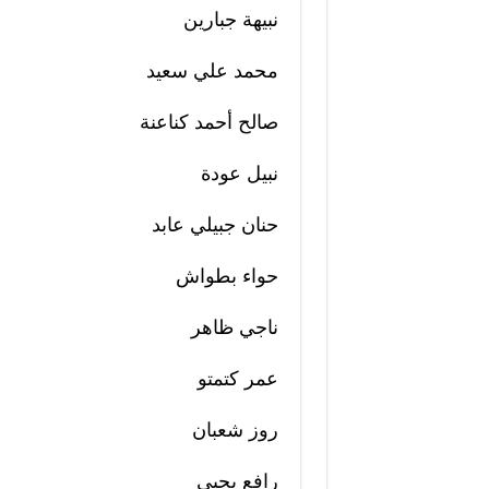
نبيهة جبارين
محمد علي سعيد
صالح أحمد كناعنة
نبيل عودة
حنان جبيلي عابد
حواء بطواش
ناجي ظاهر
عمر كتمتو
روز شعبان
رافع يحيى