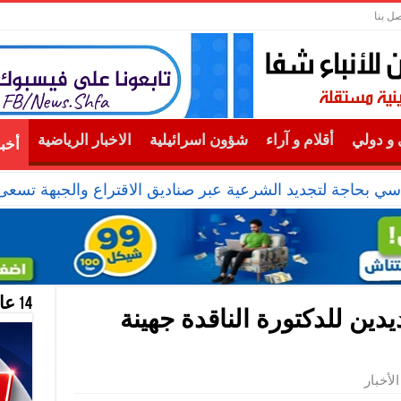
صل بنا
و دولي
أقلام و آراء
شؤون اسرائيلية
الاخبار الرياضية
أخب
ياسي بحاجة لتجديد الشرعية عبر صناديق الاقتراع والجبهة تس
14 عام منحازون للحقيقة …
دين للدكتورة الناقدة جهينة
الأخبار