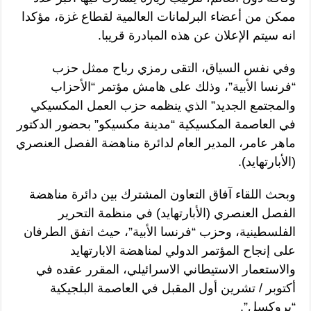
ممكن من أعضاء البرلمانات العالمية لقطاع غزة، مؤكدا
انه سيتم الإعلان عن هذه المبادرة قريبا.
وفي نفس السياق، التقى رمزي رباح ممثل حزب
“فرنسا الأبية”، وذلك على هامش مؤتمر “الأحزاب
والمجتمع الجديد” الذي ينظمه حزب العمل المكسيكي
في العاصمة المكسيكية “مدينة مكسيكو” بحضور الدكتور
ماهر عامر، المدير العام لدائرة مناهضة الفصل العنصري
(الأبارتهايد).
وبحث اللقاء آفاق التعاون المشترك بين دائرة مناهضة
الفصل العنصري (الأبارتهايد) في منظمة التحرير
الفلسطينية، وحزب “فرنسا الأبية”، حيث اتفق الطرفان
على إنجاح المؤتمر الدولي لمناهضة الابارتهايد
والاستعمار الاستيطاني الاسرائيلي، المقرر عقده في
أكتوبر / تشرين أول المقبل في العاصمة البلجيكية
“بروكسل”.