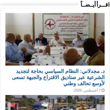
اقـــرأ أيــضــاً
د. مجدلاني: النظام السياسي بحاجة لتجديد
الشرعية عبر صناديق الاقتراع والجبهة تسعى
لأوسع تحالف وطني
7 أغسطس، 2026