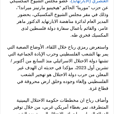
العنصري (الأبارتهايد)،
عضو مجلس الشيوخ المكسيكي
عن حزب “مورينا” الحاكم “هيخينيو مارتينز ميراندا”،
وذلك في مقر مجلس الشيوخ المكسيكي، بحضور
المدير العام لدائرة مناهضة الابارتهايد الدكتور ماهر
عامر، والقائم بأعمال سفارة دولة فلسطين لدى
المكسيك فخري طه.
واستعرض رمزي رباح خلال اللقاء، الأوضاع الصعبة التي
يمر بها الشعب الفلسطيني وحرب الإبادة الجماعية التي
تشنها دولة الاحتلال الاسرائيلي منذ السابع من أكتوبر /
تشرين أول 2023، مؤكدا في حديثه ان الهدف غير
المعلن من حرب دولة الاحتلال هو تهجير الشعب
الفلسطيني وإلغاء وجوده وخلق ارض محروقة في
قطاع غزة.
وأضاف رباح ان مخططات حكومة الاحتلال اليمينية
المتطرفة، تمر بغطاء أمريكي غربي، من خلال توفير
الغطاء السياسي لجرائم الاحتلال اليومية ضد الشعب