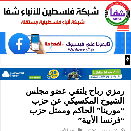
البر الرئيسي ينتقد سلطات الحزب الديمقراطي التقدمي لحجبه
رمزي رباح يلتقي عضو مجلس
الشيوخ المكسيكي عن حزب
“مورينا” الحاكم وممثل حزب
“فرنسا الأبية”
29 سبتمبر، 2024
أهم الأخبار