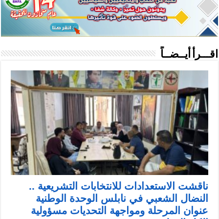
اقـــرأ أيــضــاً
ناقشت الاستعدادات للانتخابات التشريعية ..
النضال الشعبي في نابلس الوحدة الوطنية
عنوان المرحلة ومواجهة التحديات مسؤولية