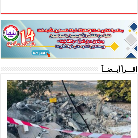
اقـــرأ أيــضــاً