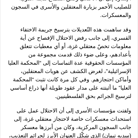
للصليب الأحمر بزيارة المعتقلين والأسرى في السجون
والمعسكرات.
وقد ساهمت هذه التّعديلات بترسيخ جريمة الاختفاء
القسري، إلى جانب رفض الاحتلال الإفصاح عن أية
معلومات تخصّ معتقلي غزة، أو أي معطيات تتعلق
بأعدادهم، وعلى ضوء ذلك قدمت مجموعة من
المؤسسات الحقوقية عدة التماسات إلى “المحكمة العليا
الإسرائيلية”، لغرض الكشف عن هويات المعتقلين،
وأماكن احتجازهم. وفي كل مرة كانت تثبت “المحكمة
العليا” ما أثبتته على مدار عقود طويلة أنها ذراع أساسي
لترسيخ الجرائم بحق الفلسطينيين.
ولفتت مؤسسات الأسرى إلى أن الاحتلال عمل على
استحداث معسكرات خاصة لاحتجاز معتقلي غزة، إلى
جانب السجون المركزية، وكان من أبرزها معسكر
(سديه تيمان) الذي شكّل العنوان الأبرز لجرائم التعذيب،