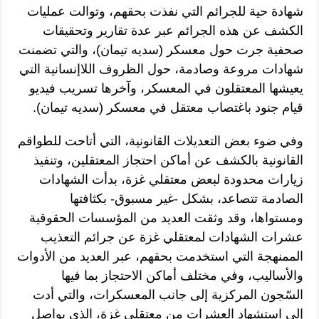
شهادة حية للجرائم التي نفذت بحقهم، وتوالت عمليات
الكشف عن هذه الجرائم عبر عدة تقارير وتحقيقات
صحفية جرت حول معسكر (سديه تيمان)، والتي تضمنت
شهادات مروعة وصادمة، حول الظروف اللاإنسانية التي
يعيشها المعتقلون في المعسكر، وآخرها تسريب فيديو
قيام جنود باغتصاب معتقل في معسكر (سديه تيمان).
وفي ضوء بعض التعديلات القانونية، التي أتاحت للطواقم
القانونية بالكشف عن أماكن احتجاز المعتقلين، وتنفيذ
زيارات محدودة لبعض معتقلي غزة، بدأت الشهادات
الصادمة تتصاعد، بشكل -غير مسبوق- بكثافتها
ومستواها، وقد وثقت العديد من المؤسسات الحقوقية
عشرات الشهادات لمعتقلي غزة عن جرائم التعذيب
الممنهجة التي استخدمت بحقهم، عبر العديد من الأدوات
والأساليب، وفي مختلف أماكن الاحتجاز بما فيها
السّجون المركزية إلى جانب المعسكرات، والتي أدت
إلى استشهاد العشرات من معتقلي غزة، الذي يواصل