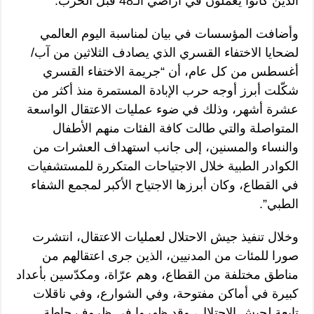
الذين كانوا يعملون في أراضي الـ48 قبل الحرب.
وأضافت المؤسسات في بيان لمناسبة اليوم العالمي
لضحايا الاختفاء القسري الذي يصادف الثلاثين من آب/
أغسطس من كل عام، أن “جريمة الاختفاء القسري
شكّلت أبرز أوجه حرب الإبادة المستمرة منذ أكثر من
عشرة أشهر، وذلك في ضوء عمليات الاعتقال الواسعة
المتواصلة والتي طالت كافة الفئات منهم الأطفال
والنساء والمسنين، إلى جانب استهداف العشرات من
الكوادر الطبية خلال الاجتياحات المتكررة للمستشفيات
في القطاع، وكان أبرزها الاجتياح الأكبر لمجمع الشفاء
الطبي”.
وخلال تنفيذ جيش الاحتلال لعمليات الاعتقال، انتشرت
صورا للمئات من المدنيين، الذين جرى اعتقالهم من
مناطق مختلفة من القطاع، وهم عرّاة، ومكدّسين بأعداد
كبيرة في أماكن مفتوحة، وفي الشوارع، وفي ناقلات
تابعة لجيش الاحتلال، وقد ظهروا في ظروف حاطة