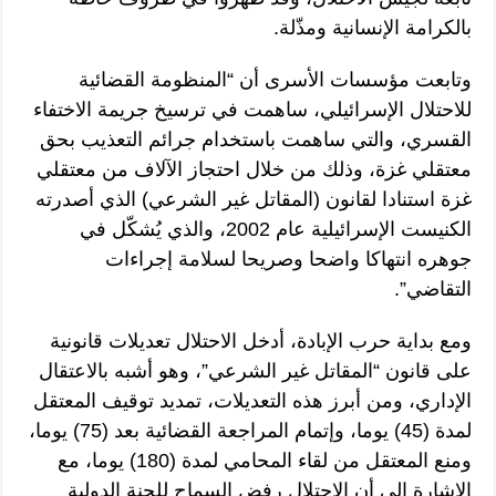
بالكرامة الإنسانية ومذّلة.
وتابعت مؤسسات الأسرى أن “المنظومة القضائية
للاحتلال الإسرائيلي، ساهمت في ترسيخ جريمة الاختفاء
القسري، والتي ساهمت باستخدام جرائم التعذيب بحق
معتقلي غزة، وذلك من خلال احتجاز الآلاف من معتقلي
غزة استنادا لقانون (المقاتل غير الشرعي) الذي أصدرته
الكنيست الإسرائيلية عام 2002، والذي يُشكّل في
جوهره انتهاكا واضحا وصريحا لسلامة إجراءات
التقاضي”.
ومع بداية حرب الإبادة، أدخل الاحتلال تعديلات قانونية
على قانون “المقاتل غير الشرعي”، وهو أشبه بالاعتقال
الإداري، ومن أبرز هذه التعديلات، تمديد توقيف المعتقل
لمدة (45) يوما، وإتمام المراجعة القضائية بعد (75) يوما،
ومنع المعتقل من لقاء المحامي لمدة (180) يوما، مع
الإشارة إلى أن الاحتلال رفض السماح للجنة الدولية