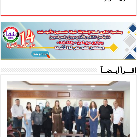
اقـــرأ أيــضــاً