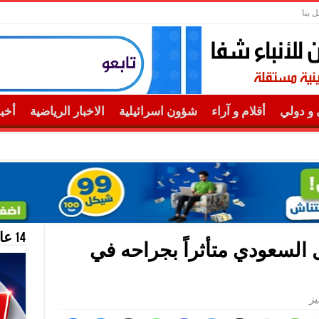
ل بنا
و دولي
أقلام و آراء
شؤون اسرائيلية
الاخبار الرياضية
أخب
14 عام منحازون للحقيقة …
السعودي متأثراً بجراحه في
ز