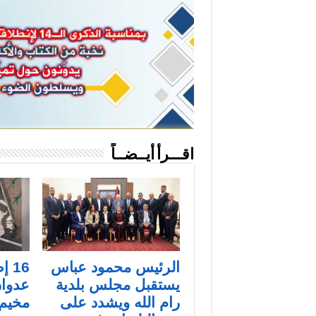
اقـــرأ أيــضــاً
الرئيس محمود عباس
16 
يستقبل مجلس بلدية
عدوان
رام الله ويشدد على
مخيم 