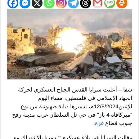
شفا – أعلنت سرايا القدس الجناح العسكري لحركة
الجهاد الإسلامي في فلسطين، مساء اليوم
الإثنين12/8/2024م، تدميرها دبابة صهيونية من نوع
“ميركافاه 4 باز” في حي تل السلطان غرب مدينة رفح
جنوب قطاع
غزة
.
وقالت السرايا في بلاغ عسكري:” دمرنا بالاشتراك مع