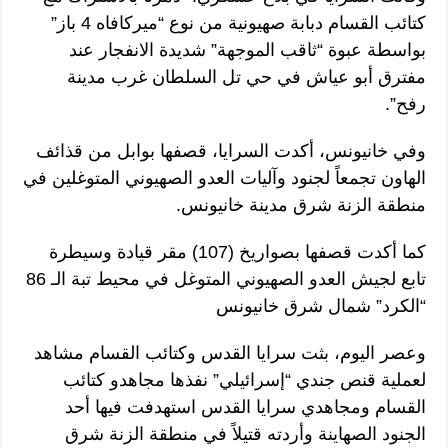
كتائب القسام دبابة صهيونية من نوع “ميركافاه 4 باز”
بواسطة عبوة “ثاقب الموجهة” شديدة الانفجار عند
مفترق أبو عياش في حي تل السلطان غرب مدينة
رفح”.
وفي خانيونس، أكدت السرايا، قصفها بوابل من قذائف
الهاون تجمعاً لجنود وآليات العدو الصهيوني المتوغلين في
منطقة الزنة شرق مدينة خانيونس.
كما أكدت قصفها بصواريخ (107) مقر قيادة وسيطرة
تابع لجيش العدو الصهيوني المتوغل في محيط تبة الـ 86
“الكرد” شمال شرق خانيونس
وعصر اليوم، بثت سرايا القدس وكتائب القسام مشاهد
لعملية قنص جندي “إسرائيلي” نفذها مجاهدو كتائب
القسام ومجاهدي سرايا القدس استهدفت فيها أحد
الجنود الصهاينة وأردته قتيلاً في منطقة الزنة شرق