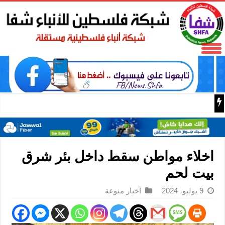
باسم الرئيس: وزير الداخلية زياد هب الريح يمنح العميد جيسون 
اخلاء مواطن سقط داخل بئر شرق
بيت لحم
9 يوليو، 2024
أخبار منوعة