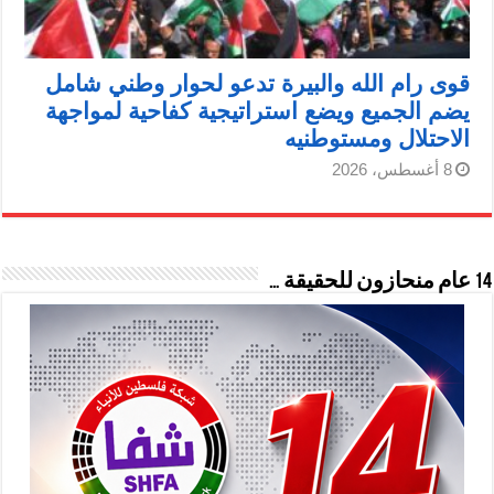
قوى رام الله والبيرة تدعو لحوار وطني شامل
يضم الجميع ويضع استراتيجية كفاحية لمواجهة
الاحتلال ومستوطنيه
8 أغسطس، 2026
14 عام منحازون للحقيقة …