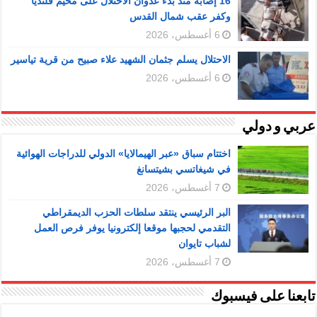
16 إصابة منذ بدء عدوان الاحتلال على مخيم قلنديا
وكفر عقب شمال القدس
6 أغسطس، 2026
الاحتلال يسلم جثمان الشهيد علاء صبيح من قرية تياسير
6 أغسطس، 2026
عربي و دولي
اختتام سباق «عبر الهيمالايا» الدولي للدراجات الهوائية
في شيغاتسي بشيتسانغ
7 أغسطس، 2026
البر الرئيسي ينتقد سلطات الحزب الديمقراطي
التقدمي لحجبها موقعا إلكترونيا يوفر فرص العمل
لشباب تايوان
7 أغسطس، 2026
تابعنا على فيسبوك