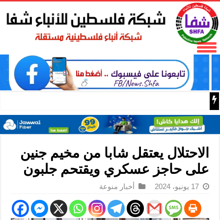
فتح تنعى المناضل نايف خويطر نائب أمين سر إقليم شرق غز
الاحتلال يعتقل شابا من مخيم جنين
على حاجز عسكري ويقتحم جلبون
17 يونيو، 2024
أخبار منوعة