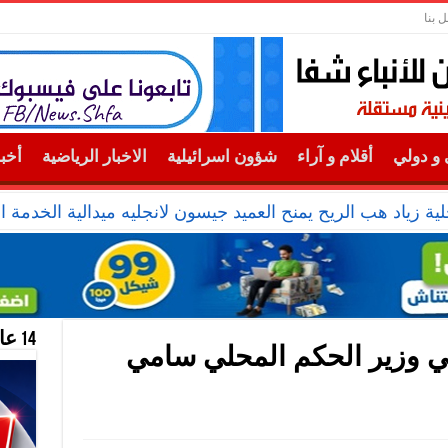
ل بنا
و دولي
أقلام و آراء
شؤون اسرائيلية
الاخبار الرياضية
أخب
ية زياد هب الريح يمنح العميد جيسون لانجليه ميدالية الخدمة ال
14 عام منحازون للحقيقة …
قي وزير الحكم المحلي سامي