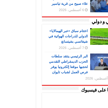
علاء صبيح من قرية تياسير
6 أغسطس، 2026
 و دولي
اختتام سباق «عبر الهيمالايا»
الدولي للدراجات الهوائية في
شيغاتسي بشيتسانغ
7 أغسطس، 2026
البر الرئيسي ينتقد سلطات
الحزب الديمقراطي التقدمي
لحجبها موقعا إلكترونيا يوفر
فرص العمل لشباب تايوان
ا على فيسبوك