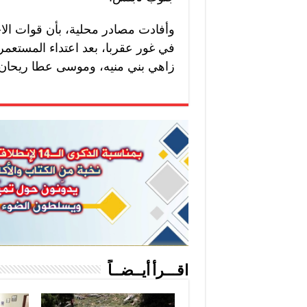
وأفادت مصادر محلية، بأن قوات الا
في غور عقربا، بعد اعتداء المستعم
زاهي بني منيه، وموسى عطا ريحان
اقـــرأ أيــضــاً