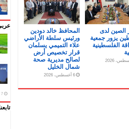
عربي
الصين لدى
المحافظ خالد دودين
ين يزور جمعية
ورئيس سلطة الأراضي
قة الفلسطينية
علاء التميمي يسلمان
ية
قرار تخصيص أرض
لصالح مديرية صحة
شمال الخليل
6 أغسطس، 2026
7 أغسطس، 2026
تابعن