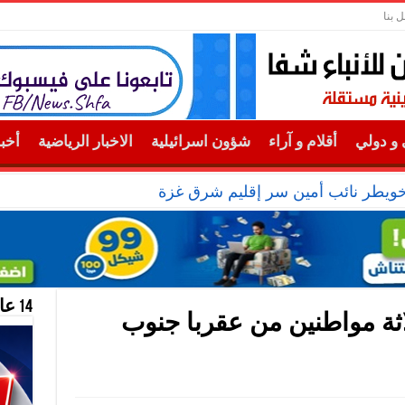
ل بنا
و دولي
أقلام و آراء
شؤون اسرائيلية
الاخبار الرياضية
أخب
خويطر نائب أمين سر إقليم شرق غزة
14 عام منحازون للحقيقة …
اثة مواطنين من عقربا جنوب