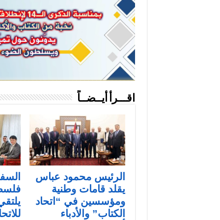
اقـــرأ أيــضــاً
الرئيس محمود عباس
السفي
يقلد قامات وطنية
فلسط
ومؤسسين في “اتحاد
يلتقي
الكتاب” والأدباء
للاتح