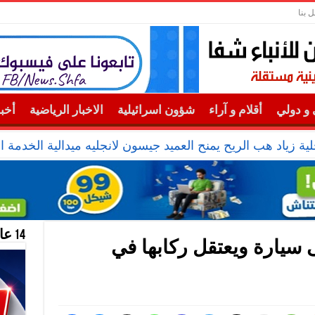
ل بنا
و دولي
أقلام و آراء
شؤون اسرائيلية
الاخبار الرياضية
أخب
ية زياد هب الريح يمنح العميد جيسون لانجليه ميدالية الخدمة ال
14 عام منحازون للحقيقة …
ى سيارة ويعتقل ركابها في