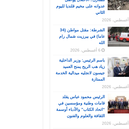
عدوانه على مخيم قلنديا لليوم
الثاني
الشرطة: مقتل مواطن (34
عاما) في بيرزيت شمال رام
الله
6 أغسطس، 2026
باسم الرئيس: وزير الداخلية
زياد هب الريح يمنح العميد
جيسون لانجليه ميدالية الخدمة
الممتازة
الرئيس محمود عباس يقلد
قامات وطنية ومؤسسين في
“اتحاد الكتاب” والأدباء أوسمة
الثقافة والعلوم والفنون