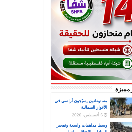
 مميزة
مستوطنون يسيّجون أراضي في
الأغوار الشمالية
6 أغسطس، 2026
وسط مداهمات واسعة وتفجير
للمنازل.. الاحتلال يواصل