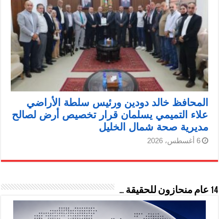
المحافظ خالد دودين ورئيس سلطة الأراضي
علاء التميمي يسلمان قرار تخصيص أرض لصالح
مديرية صحة شمال الخليل
6 أغسطس، 2026
14 عام منحازون للحقيقة …