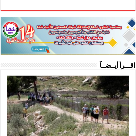
اقـــرأ أيــضــاً