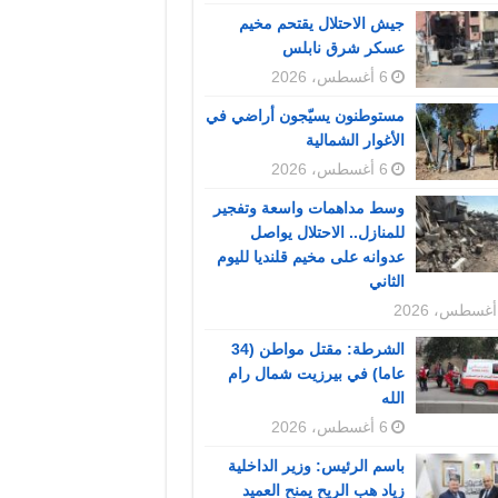
جيش الاحتلال يقتحم مخيم
عسكر شرق نابلس
6 أغسطس، 2026
مستوطنون يسيّجون أراضي في
الأغوار الشمالية
6 أغسطس، 2026
وسط مداهمات واسعة وتفجير
للمنازل.. الاحتلال يواصل
عدوانه على مخيم قلنديا لليوم
الثاني
الشرطة: مقتل مواطن (34
عاما) في بيرزيت شمال رام
الله
6 أغسطس، 2026
باسم الرئيس: وزير الداخلية
زياد هب الريح يمنح العميد