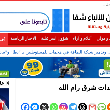
صل بنا
و دولي
أقلام و آراء
شؤون اسرائيلية
الاخبار الرياضية
أخب
14 عام منحازون للحقيقة …
لدات شرق رام الله