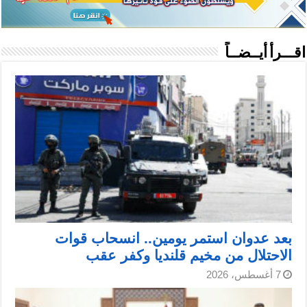
اقـــرأ أيــضــاً
بعد عدوان استمر يومين.. انسحاب قوات
الاحتلال من مخيم قلنديا وكفر عقب
7 أغسطس، 2026