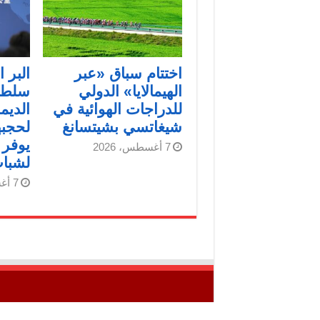
اختتام سباق «عبر
البر 
الهيمالايا» الدولي
سلطا
للدراجات الهوائية في
الديم
شيغاتسي بشيتسانغ
لحجبه
يوفر
7 أغسطس، 2026
لشباب
7 أغسطس، 2026
جميع الحقوق محفوظة © لـ" شبكة فلسطين للأنب