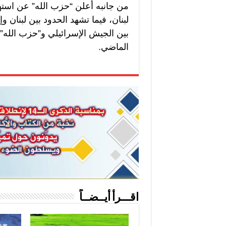
من جانبه أعلن “حزب الله” عن است
لبنان، فيما تشهد الحدود بين لبنان وإ
الماضي.
اقـــرأ أيــضــاً