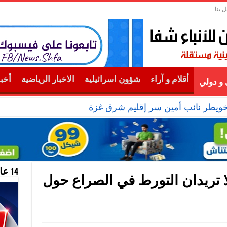
ل بنا
أقلام و آراء
شؤون اسرائيلية
الاخبار الرياضية
أخب
و دولي
خويطر نائب أمين سر إقليم شرق غزة
14 عام منحازون للحقيقة …
لا تريدان التورط في الصراع حول