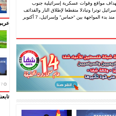
هداف مواقع وقوات عسكرية إسرائيلية جنوب
سرائيل توترا وتبادلا متقطعا لإطلاق النار والقذائف
بين الجيش الإسرائيلي و”حزب الله” منذ بدء المواجهة بين “حماس” وإسرائيل، 7 أكتوبر
عربي
7 أغسطس، 2026
تابعن