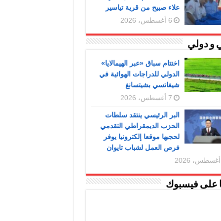
علاء صبيح من قرية تياسير
6 أغسطس، 2026
 و دولي
اختتام سباق «عبر الهيمالايا»
الدولي للدراجات الهوائية في
شيغاتسي بشيتسانغ
7 أغسطس، 2026
البر الرئيسي ينتقد سلطات
الحزب الديمقراطي التقدمي
لحجبها موقعا إلكترونيا يوفر
فرص العمل لشباب تايوان
ا على فيسبوك