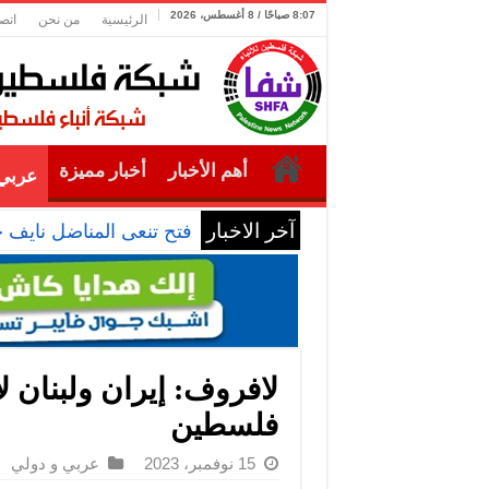
8:07 صباحًا / 8 أغسطس، 2026
الرئيسية
من نحن
اتص
أهم الأخبار
أخبار مميزة
عربي 
آخر الاخبار
فتح تنعى المناضل نايف 
لافروف: إيران ولبنان 
فلسطين
15 نوفمبر، 2023
عربي و دولي