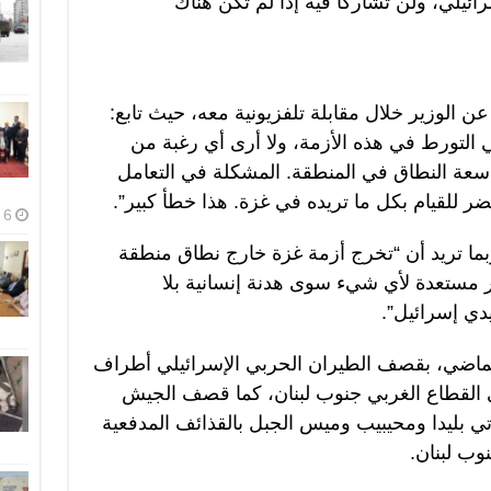
ئيلي، ولن تشاركا فيه إذا لم تكن هناك
 عن الوزير خلال مقابلة تلفزيونية معه، حيث تابع:
 في التورط في هذه الأزمة، ولا أرى أي رغبة من
عة النطاق في المنطقة. المشكلة في التعامل
للقيام بكل ما تريده في غزة. هذا خطأ كبير”.
6 أغسطس، 2026
بما تريد أن “تخرج أزمة غزة خارج نطاق منطقة
ر مستعدة لأي شيء سوى هدنة إنسانية بلا
يدي إسرائيل”.
 الماضي، بقصف الطيران الحربي الإسرائيلي أطراف
في القطاع الغربي جنوب لبنان، كما قصف الجيش
 بليدا ومحيبيب وميس الجبل بالقذائف المدفعية
وب لبنان.