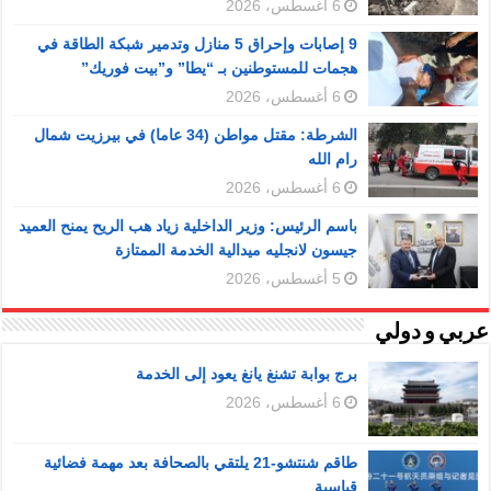
6 أغسطس، 2026
9 إصابات وإحراق 5 منازل وتدمير شبكة الطاقة في
هجمات للمستوطنين بـ “يطا” و”بيت فوريك”
6 أغسطس، 2026
الشرطة: مقتل مواطن (34 عاما) في بيرزيت شمال
رام الله
6 أغسطس، 2026
باسم الرئيس: وزير الداخلية زياد هب الريح يمنح العميد
جيسون لانجليه ميدالية الخدمة الممتازة
5 أغسطس، 2026
عربي و دولي
برج بوابة تشنغ يانغ يعود إلى الخدمة
6 أغسطس، 2026
طاقم شنتشو-21 يلتقي بالصحافة بعد مهمة فضائية
قياسية