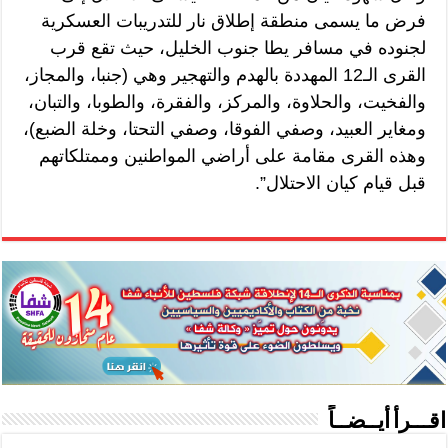
فرض ما يسمى منطقة إطلاق نار للتدريبات العسكرية
لجنوده في مسافر يطا جنوب الخليل، حيث تقع قرب
القرى الـ12 المهددة بالهدم والتهجير وهي (جنبا، والمجاز،
والفخيت، والحلاوة، والمركز، والفقرة، والطوبا، والتبان،
ومغاير العبيد، وصفي الفوقا، وصفي التحتا، وخلة الضبع)،
وهذه القرى مقامة على أراضي المواطنين وممتلكاتهم
قبل قيام كيان الاحتلال”.
اقـــرأ أيــضــاً